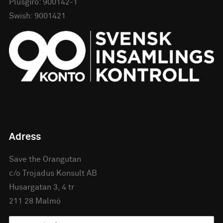
Plusgiro: 900142-1
Swish: 9001421
Adress
Save the Orangutan
c/o Trojadus Konsult AB
Husargatan 3, 4 tr
211 28 Malmö