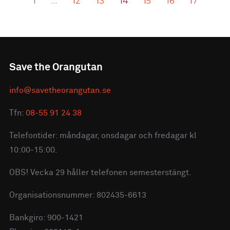
1
…
12
13
14
15
16
17
Save the Orangutan
info@savetheorangutan.se
Tfn:
08-55 91 24 38
Telefontider: måndagar, onsdagar och fredagar kl
10:00-15:00.
OBS! Vecka 29 håller telefonen semesterstängt.
Organisationsnummer: 802435-6613
Bankgiro: 900-1421