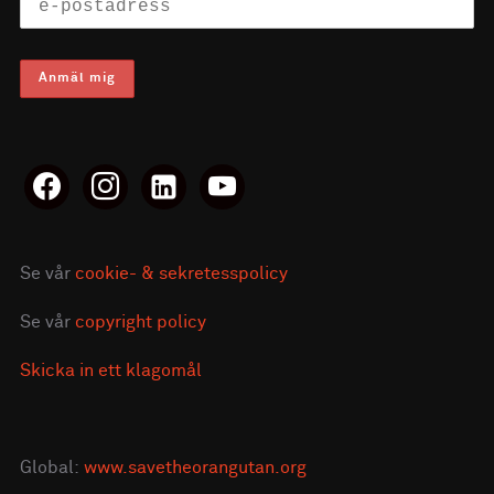
facebook
instagram
linkedin-
youtube
alt
Se vår
cookie- & sekretesspolicy
Se vår
copyright policy
Skicka in ett klagomål
Global:
www.savetheorangutan.org