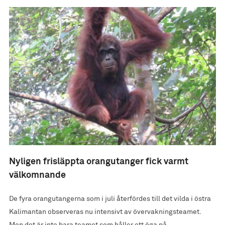
Nyligen frisläppta orangutanger fick varmt
välkomnande
De fyra orangutangerna som i juli återfördes till det vilda i östra
Kalimantan observeras nu intensivt av övervakningsteamet.
Men det är inte bara teamet som håller ett öga på