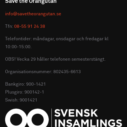
Save the Orangutan
info@savetheorangutan.se
Tfn:
08-55 91 24 38
Telefontider: måndagar, onsdagar och fredagar kl
10:00-15:00.
OBS! Vecka 29 håller telefonen semesterstängt.
Organisationsnummer: 802435-6613
Bankgiro: 900-1421
Plusgiro: 900142-1
Swish: 9001421