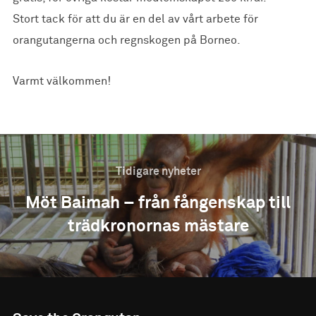
Stort tack för att du är en del av vårt arbete för
orangutangerna och regnskogen på Borneo.
Varmt välkommen!
Tidigare nyheter
Möt Baimah – från fångenskap till
trädkronornas mästare