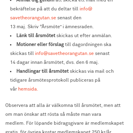
Anmäl dig genom
att skicka ett mail med en
bekräftelse på att du deltar till
info@
savetheorangutan.se
senast den
13 maj. Skriv “Årsmöte” i ämnesraden.
Länk till årsmötet
skickas ut efter anmälan.
Motioner eller förslag
till dagordningen ska
skickas till
info@savetheorangutan.se
senast
14 dagar innan årsmötet, dvs. den 6 maj.
Handlingar till årsmötet
skickas via mail och
tidigare årsmötesprotokoll publiceras på
vår
hemsida.
Observera att alla är välkomna till årsmötet, men att
om man önskar att rösta så måste man vara
medlem. För löpande bidragsgivare är medlemskapet
gratis, för övriga kostar medlemskapet 250 kr/år.