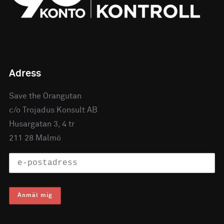
Adress
Save the Orangutan
c/o Trojadus Konsult AB
Husargatan 3, 4 tr
211 28 Malmö