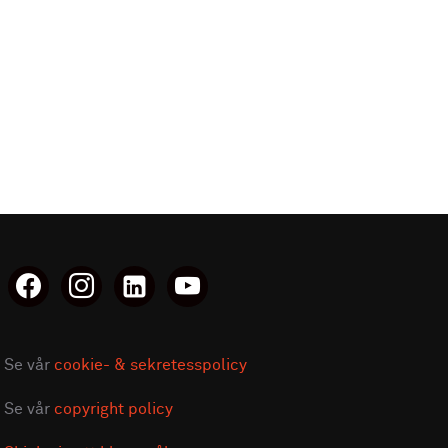
facebook
instagram
linkedin-
youtube
alt
Se vår
cookie- & sekretesspolicy
Se vår
copyright policy