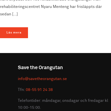
rehabiliteringscentret Nyaru Menteng har frisläppts där
sedan […]
Läs mera
Save the Orangutan
info@savetheorangutan.se
Tfn:
08-55 91 24 38
Telefontider: måndagar, onsdagar och fredagar kl
10:00-15:00.