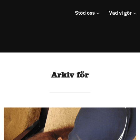
Stöd oss
Vad vi gör
Arkiv för