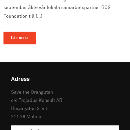
september åkte vår lokala samarbetspartner BOS
Foundation till […]
Läs mera
Adress
Save the Orangutan
c/o Trojadus Konsult AB
Husargatan 3, 4 tr
211 28 Malmö