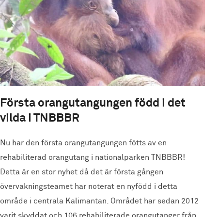
Första orangutangungen född i det
vilda i TNBBBR
Nu har den första orangutangungen fötts av en
rehabiliterad orangutang i nationalparken TNBBBR!
Detta är en stor nyhet då det är första gången
övervakningsteamet har noterat en nyfödd i detta
område i centrala Kalimantan. Området har sedan 2012
varit skyddat och 106 rehabiliterade orangutanger från