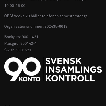
10:00-15:00.
OBS! Vecka 29 håller telefonen semesterstängt.
Organisationsnummer: 802435-6613
Bankgiro: 900-1421
Plusgiro: 900142-1
Swish: 9001421