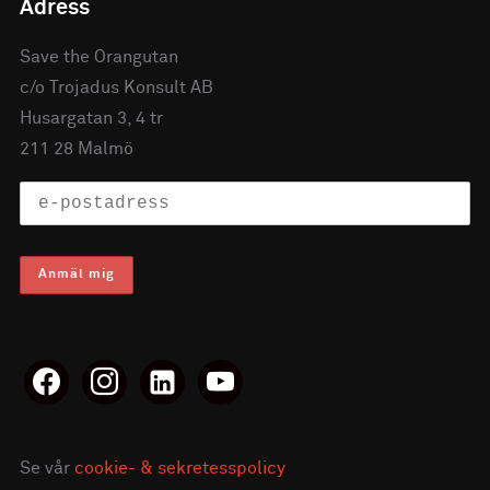
Adress
Save the Orangutan
c/o Trojadus Konsult AB
Husargatan 3, 4 tr
211 28 Malmö
facebook
instagram
linkedin-
youtube
alt
Se vår
cookie- & sekretesspolicy