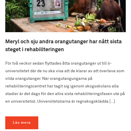
Meryl och sju andra orangutanger har nått sista
steget i rehabiliteringen
För två veckor sedan flyttades åtta orangutanger ut till ö-
universitetet där de nu ska visa att de klarar av att överleva som
vilda orangutanger. När orangutangungarna på
rehabiliteringscentret har tagit sig igenom skogsskolans alla
stadier är det dags för den allra sista rehabiliteringsfasen ute på
en universitetsö. Universitetsöarna är regnskogsklädda […]
Läs mera