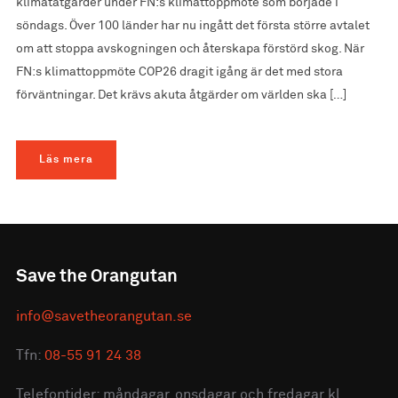
klimatåtgärder under FN:s klimattoppmöte som började i
söndags. Över 100 länder har nu ingått det första större avtalet
om att stoppa avskogningen och återskapa förstörd skog. När
FN:s klimattoppmöte COP26 dragit igång är det med stora
förväntningar. Det krävs akuta åtgärder om världen ska […]
Läs mera
Save the Orangutan
info@savetheorangutan.se
Tfn:
08-55 91 24 38
Telefontider: måndagar, onsdagar och fredagar kl