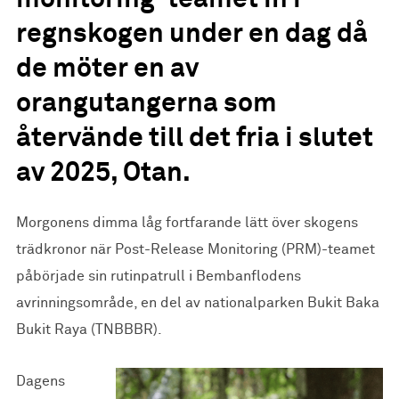
monitoring-teamet in i
regnskogen under en dag då
de möter en av
orangutangerna som
återvände till det fria i slutet
av 2025, Otan.
Morgonens dimma låg fortfarande lätt över skogens
trädkronor när Post-Release Monitoring (PRM)-teamet
påbörjade sin rutinpatrull i Bembanflodens
avrinningsområde, en del av nationalparken Bukit Baka
Bukit Raya (TNBBBR).
Dagens