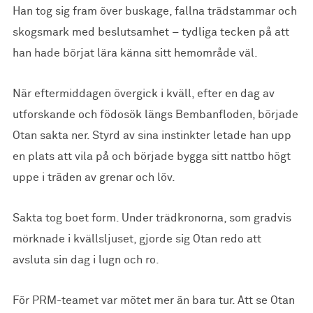
Han tog sig fram över buskage, fallna trädstammar och
skogsmark med beslutsamhet – tydliga tecken på att
han hade börjat lära känna sitt hemområde väl.
När eftermiddagen övergick i kväll, efter en dag av
utforskande och födosök längs Bembanfloden, började
Otan sakta ner. Styrd av sina instinkter letade han upp
en plats att vila på och började bygga sitt nattbo högt
uppe i träden av grenar och löv.
Sakta tog boet form. Under trädkronorna, som gradvis
mörknade i kvällsljuset, gjorde sig Otan redo att
avsluta sin dag i lugn och ro.
För PRM-teamet var mötet mer än bara tur. Att se Otan