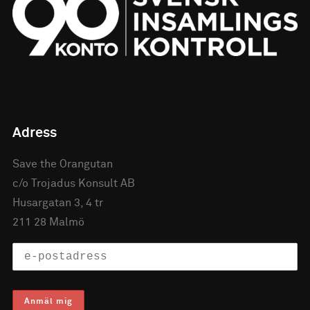
Adress
Save the Orangutan
c/o Trojadus Konsult AB
Husargatan 3, 4 tr
211 28 Malmö