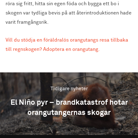
röra sig fritt, hitta sin egen föda och bygga ett bo i
skogen var tydliga bevis på att återintroduktionen hade
varit framgångsrik.
Vill du stödja en föräldralös orangutangs resa tillbaka
till regnskogen? Adoptera en orangutang.
Tidigare nyheter
El Niño pyr – brandkatastrof hotar
orangutangernas skogar