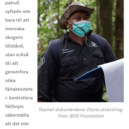
patrull
syftade inte
bara till att
övervaka
skogens
tillstånd,
utan också
till att
genomföra
olika
fältaktivitete
r: kontrollera
fältlinjer,
Teamet dokumenterar Otans utveckling.
säkerställa
Foto: BOS Foundation
att det inte