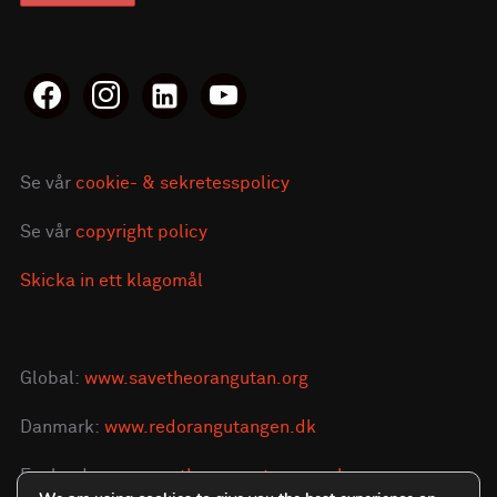
facebook
instagram
linkedin-
youtube
alt
Se vår
cookie- & sekretesspolicy
Se vår
copyright policy
Skicka in ett klagomål
Global:
www.savetheorangutan.org
Danmark:
www.redorangutangen.dk
England:
www.savetheorangutan.org.uk