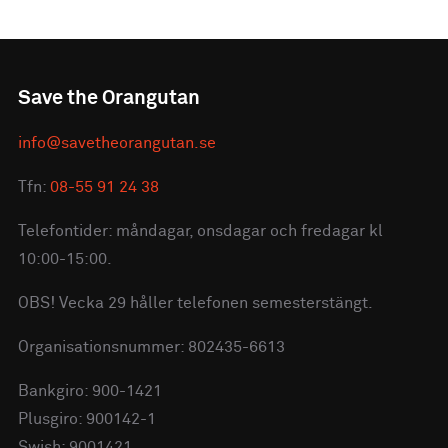
Save the Orangutan
info@savetheorangutan.se
Tfn:
08-55 91 24 38
Telefontider: måndagar, onsdagar och fredagar kl
10:00-15:00.
OBS! Vecka 29 håller telefonen semesterstängt.
Organisationsnummer: 802435-6613
Bankgiro: 900-1421
Plusgiro: 900142-1
Swish: 9001421