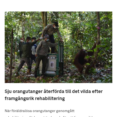
Sju orangutanger återförda till det vilda efter
framgångsrik rehabilitering
När föräldralösa orangutanger genomgått