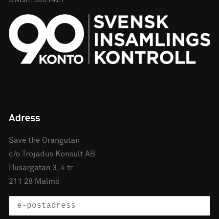
Adress
Save the Orangutan
c/o Trojadus Konsult AB
Husargatan 3, 4 tr
211 28 Malmö