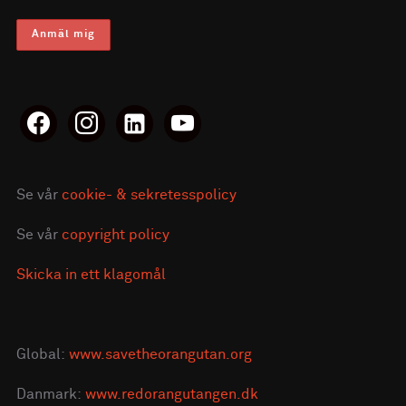
facebook
instagram
linkedin-
youtube
alt
Se vår
cookie- & sekretesspolicy
Se vår
copyright policy
Skicka in ett klagomål
Global:
www.savetheorangutan.org
Danmark:
www.redorangutangen.dk