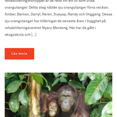
rehabiliteringsförloppet är de redo för ett liv som vilda
orangutanger. Detta steg nådde sju orangutanger förra veckan.
Amber, Barlian, Darryl, Reren, Suayap, Randy och Unggang. Dessa
sju orangutanger har tillbringat de senaste åren i trygghet på
rehabiliteringscentret Nyaru Menteng. Här har de gått i
skogsskola och […]
Läs mera