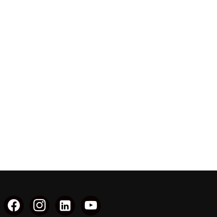
facebook
instagram
linkedin-
youtube
alt