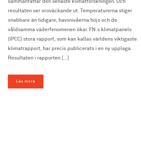
sammanfattar den senaste klimatforskningen. Och
resultaten ser oroväckande ut. Temperaturerna stiger
snabbare än tidigare, havsnivåerna höjs och de
våldsamma väderfenomenen ökar. FN:s klimatpanels
(IPCC) stora rapport, som kan kallas världens viktigaste
klimatrapport, har precis publicerats i en ny upplaga.
Resultaten i rapporten […]
Läs mera