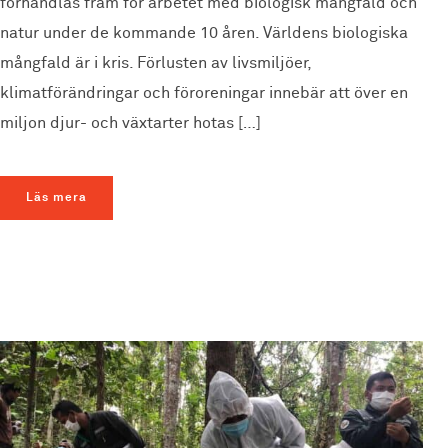
förhandlas fram för arbetet med biologisk mångfald och
natur under de kommande 10 åren. Världens biologiska
mångfald är i kris. Förlusten av livsmiljöer,
klimatförändringar och föroreningar innebär att över en
miljon djur- och växtarter hotas […]
Läs mera