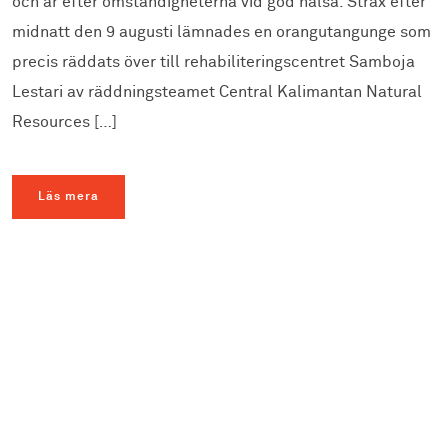
och är efter omständigheterna vid god hälsa. Strax efter
midnatt den 9 augusti lämnades en orangutangunge som
precis räddats över till rehabiliteringscentret Samboja
Lestari av räddningsteamet Central Kalimantan Natural
Resources […]
Läs mera