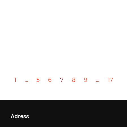
1
…
5
6
7
8
9
…
17
Adress