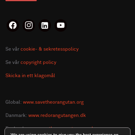
facebook
instagram
linkedin-
youtube
alt
Se vår
cookie- & sekretesspolicy
Se vår
copyright policy
Skicka in ett klagomål
Global:
www.savetheorangutan.org
Danmark:
www.redorangutangen.dk
England:
www.savetheorangutan.org.uk
We are using cookies to give you the best experience on