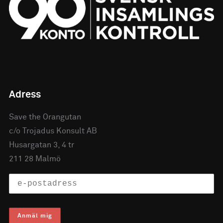
Adress
Save the Orangutan
c/o Trojadus Konsult AB
Husargatan 3, 4 tr
211 28 Malmö