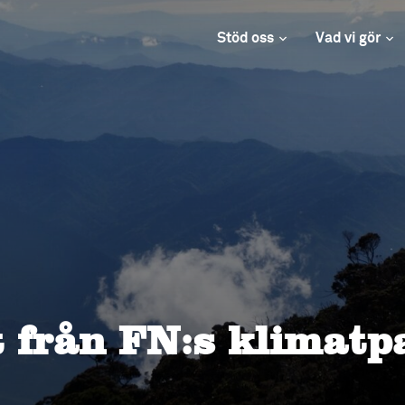
Stöd oss
Vad vi gör
 från FN:s klimatp