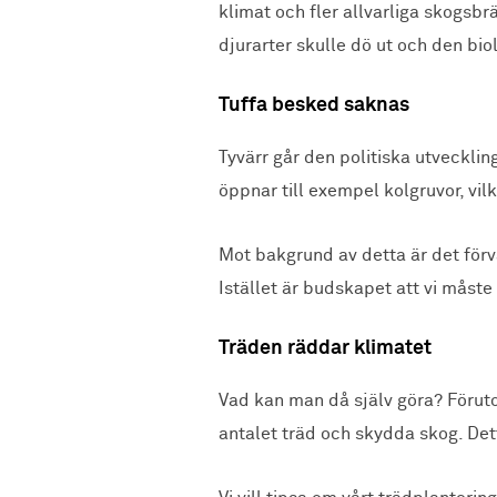
klimat och fler allvarliga skogsbr
djurarter skulle dö ut och den bi
Tuffa besked saknas
Tyvärr går den politiska utvecklin
öppnar till exempel kolgruvor, vil
Mot bakgrund av detta är det förvå
Istället är budskapet att vi måst
Träden räddar klimatet
Vad kan man då själv göra? Föruto
antalet träd och skydda skog. Dett