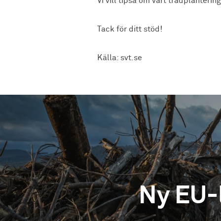
Vi vill tipsa om vårt trädplanteri
Tack för ditt stöd!
Källa: svt.se
Ny EU-