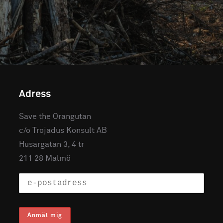
Adress
Save the Orangutan
c/o Trojadus Konsult AB
Husargatan 3, 4 tr
211 28 Malmö