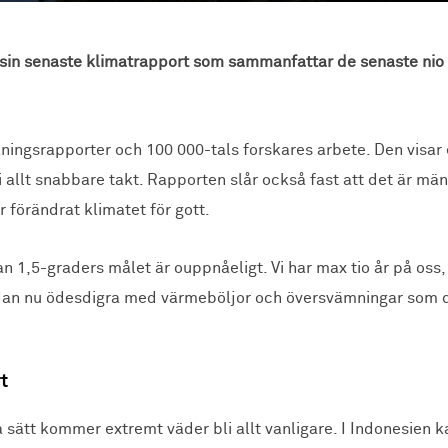
 sin senaste klimatrapport som sammanfattar de senaste nio 
ingsrapporter och 100 000-tals forskares arbete. Den visar 
 allt snabbare takt. Rapporten slår också fast att det är m
r förändrat klimatet för gott.
n 1,5-graders målet är ouppnåeligt. Vi har max tio år på oss, 
dan nu ödesdigra med värmeböljor och översvämningar som 
t
sätt kommer extremt väder bli allt vanligare. I Indonesien k