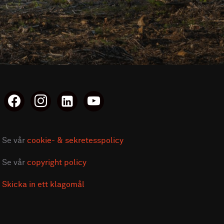
facebook
instagram
linkedin-
youtube
alt
Se vår
cookie- & sekretesspolicy
Se vår
copyright policy
Skicka in ett klagomål