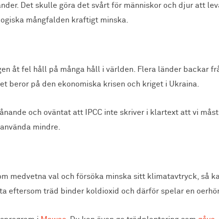
änder. Det skulle göra det svårt för människor och djur att le
ologiska mångfalden kraftigt minska.
gen åt fel håll på många håll i världen. Flera länder backar 
ket beror på den ekonomiska krisen och kriget i Ukraina.
nande och oväntat att IPCC inte skriver i klartext att vi mås
e använda mindre.
m medvetna val och försöka minska sitt klimatavtryck, så kan
a eftersom träd binder koldioxid och därför spelar en oerhört 