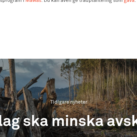
ngsprogram i
Mawas
. Du kan även ge trädplantering som
gåva
.
Tidigare nyheter
lag ska minska avs