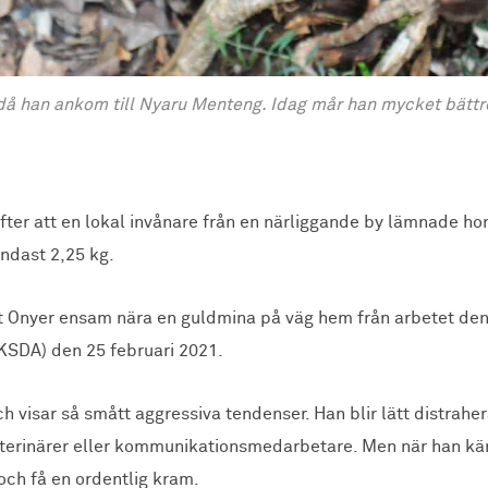
å han ankom till Nyaru Menteng. Idag mår han mycket bättre
ter att en lokal invånare från en närliggande by lämnade ho
ndast 2,25 kg.
it Onyer ensam nära en guldmina på väg hem från arbetet den
KSDA) den 25 februari 2021.
och visar så smått aggressiva tendenser. Han blir lätt distrah
erinärer eller kommunikationsmedarbetare. Men när han känn
 och få en ordentlig kram.