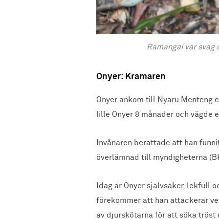
Ramangai var svag d
Onyer: Kramaren
Onyer ankom till Nyaru Menteng ef
lille Onyer 8 månader och vägde e
Invånaren berättade att han funn
överlämnad till myndigheterna (B
Idag är Onyer självsäker, lekfull 
förekommer att han attackerar vet
av djurskötarna för att söka tröst