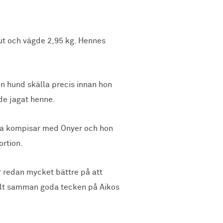
ut och vägde 2,95 kg. Hennes
en hund skälla precis innan hon
de jagat henne.
ästa kompisar med Onyer och hon
ortion.
är redan mycket bättre på att
Allt samman goda tecken på Aikos