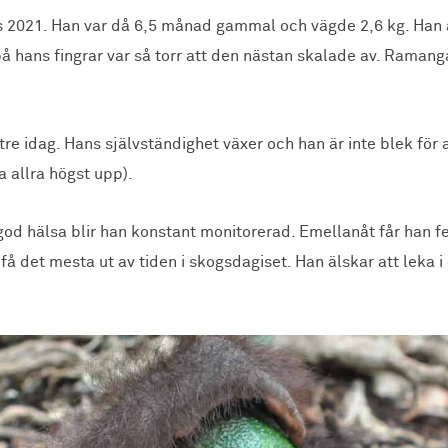
2021. Han var då 6,5 månad gammal och vägde 2,6 kg. Han a
å hans fingrar var så torr att den nästan skalade av. Ramang
.
e idag. Hans självständighet växer och han är inte blek för at
ra allra högst upp).
god hälsa blir han konstant monitorerad. Emellanåt får han feb
 få det mesta ut av tiden i skogsdagiset. Han älskar att leka