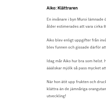
Aiko: Klättraren
En invånare i byn Muroi lämnade 
ålder estimerades att vara cirka 
Aiko blev enligt uppgifter från i
blev funnen och gissade därför at
Idag mår Aiko hur bra som helst. 
ääälskar mjölk så pass mycket att 
När hon ätit upp frukten och druck
klättra än de jämnåriga orangutan
utveckling!