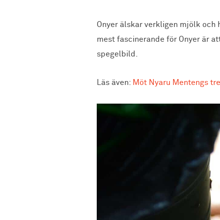
Onyer älskar verkligen mjölk och h
mest fascinerande för Onyer är at
spegelbild.
Läs även:
Möt Nyaru Mentengs tre