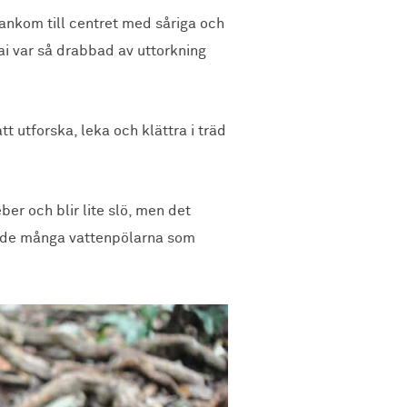
nkom till centret med såriga och
ai var så drabbad av uttorkning
t utforska, leka och klättra i träd
er och blir lite slö, men det
 i de många vattenpölarna som