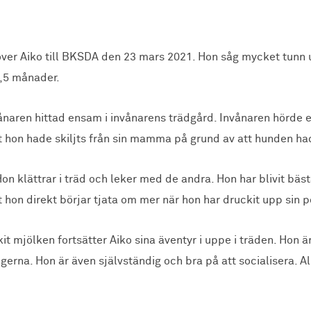
över Aiko till BKSDA den 23 mars 2021. Hon såg mycket tunn 
8,5 månader.
nvånaren hittad ensam i invånarens trädgård. Invånaren hörde 
t hon hade skiljts från sin mamma på grund av att hunden ha
Hon klättrar i träd och leker med de andra. Hon har blivit b
hon direkt börjar tjata om mer när hon har druckit upp sin p
it mjölken fortsätter Aiko sina äventyr i uppe i träden. Hon 
gerna. Hon är även självständig och bra på att socialisera. 