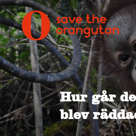
Hur går d
blev rädda