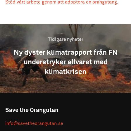
Stöd vårt arbete genom att adoptera en orangutang.
Tidigare nyheter
Ny dyster klimatrapport från FN
understryker allvaret med
klimatkrisen
Save the Orangutan
info@savetheorangutan.se