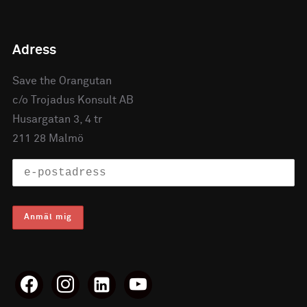
Adress
Save the Orangutan
c/o Trojadus Konsult AB
Husargatan 3, 4 tr
211 28 Malmö
facebook
instagram
linkedin-
youtube
alt