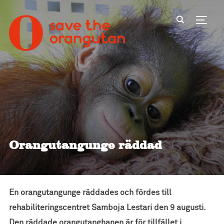
Toggl
Orangutangunge räddad
En orangutangunge räddades och fördes till
rehabiliteringscentret Samboja Lestari den 9 augusti.
Den räddade orangutanghanen är för tillfället i