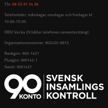
Tfn:
08-55 91 24 38
Telefontider: måndagar, onsdagar och fredagar kl
10:00-15:00.
OBS! Vecka 29 håller telefonen semesterstängt.
Organisationsnummer: 802435-6613
Bankgiro: 900-1421
Plusgiro: 900142-1
Swish: 9001421