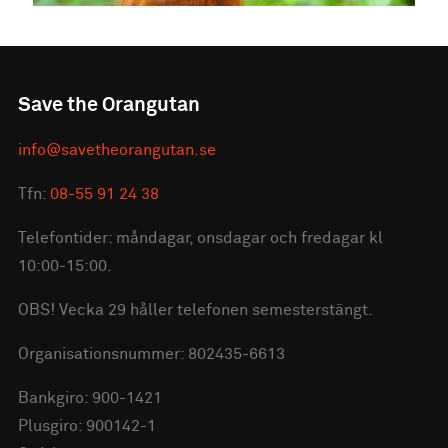
Save the Orangutan
info@savetheorangutan.se
Tfn:
08-55 91 24 38
Telefontider: måndagar, onsdagar och fredagar kl
10:00-15:00.
OBS! Vecka 29 håller telefonen semesterstängt.
Organisationsnummer: 802435-6613
Bankgiro: 900-1421
Plusgiro: 900142-1