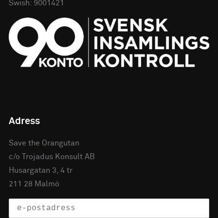
Swish: 9001421
Adress
Save the Orangutan
c/o Trojadus Konsult AB
Husargatan 3, 4 tr
211 28 Malmö