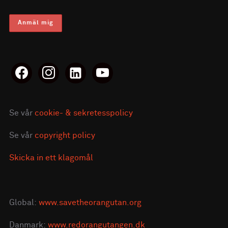
facebook
instagram
linkedin-
youtube
alt
Se vår
cookie- & sekretesspolicy
Se vår
copyright policy
Skicka in ett klagomål
Global:
www.savetheorangutan.org
Danmark:
www.redorangutangen.dk