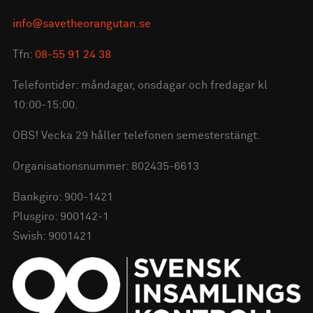
info@savetheorangutan.se
Tfn:
08-55 91 24 38
Telefontider: måndagar, onsdagar och fredagar kl
10:00-15:00.
OBS! Vecka 29 håller telefonen semesterstängt.
Organisationsnummer: 802435-6613
Bankgiro: 900-1421
Plusgiro: 900142-1
Swish: 9001421