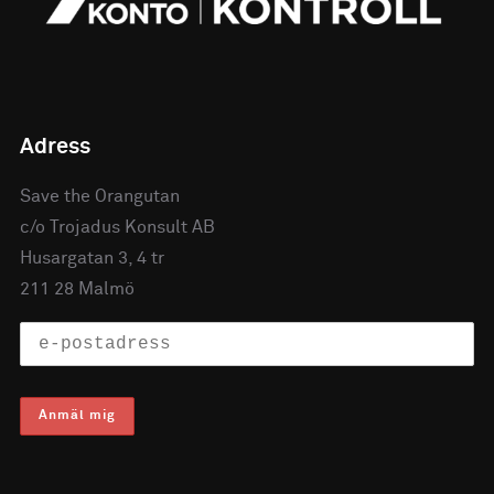
Adress
Save the Orangutan
c/o Trojadus Konsult AB
Husargatan 3, 4 tr
211 28 Malmö