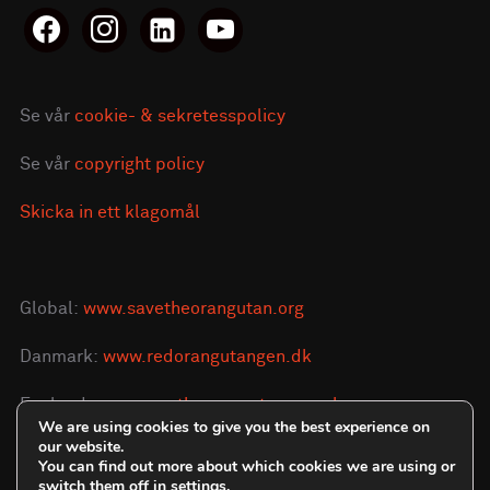
facebook
instagram
linkedin-
youtube
alt
Se vår
cookie- & sekretesspolicy
Se vår
copyright policy
Skicka in ett klagomål
Global:
www.savetheorangutan.org
Danmark:
www.redorangutangen.dk
England:
www.savetheorangutan.org.uk
We are using cookies to give you the best experience on
our website.
You can find out more about which cookies we are using or
switch them off in
settings
.