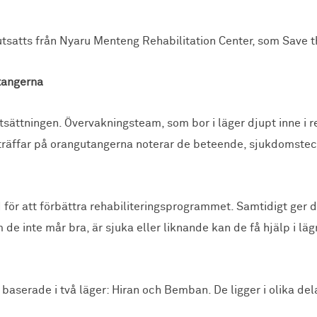
rutsatts från Nyaru Menteng Rehabilitation Center, som Save t
utangerna
sättningen. Övervakningsteam, som bor i läger djupt inne i r
 träffar på orangutangerna noterar de beteende, sjukdomstec
nd för att förbättra rehabiliteringsprogrammet. Samtidigt ger
e inte mår bra, är sjuka eller liknande kan de få hjälp i läg
aserade i två läger: Hiran och Bemban. De ligger i olika de