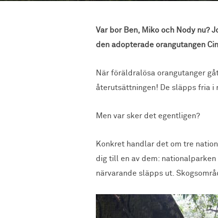
Var bor Ben, Miko och Nody nu? J
den adopterade orangutangen Cint
När föräldralösa orangutanger gåt
återutsättningen! De släpps fria i
Men var sker det egentligen?
Konkret handlar det om tre nationa
dig till en av dem: nationalparke
närvarande släpps ut. Skogsområd