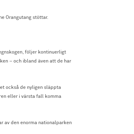
he Orangutang stöttar.
egnskogen, följer kontinuerligt
ken – och ibland även att de har
 det också de nyligen släppta
ren eller i värsta fall komma
lar av den enorma nationalparken