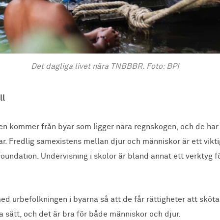
Det dagliga livet nära TNBBBR. Foto: BPI
ll
n kommer från byar som ligger nära regnskogen, och de har e
ar. Fredlig samexistens mellan djur och människor är ett vikt
undation. Undervisning i skolor är bland annat ett verktyg fö
ed urbefolkningen i byarna så att de får rättigheter att sköt
 sätt, och det är bra för både människor och djur.