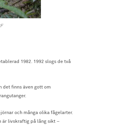
SF
etablerad 1982. 1992 slogs de två
n det finns även gott om
orangutanger.
björnar och många olika fågelarter.
är livskraftig på lång sikt –