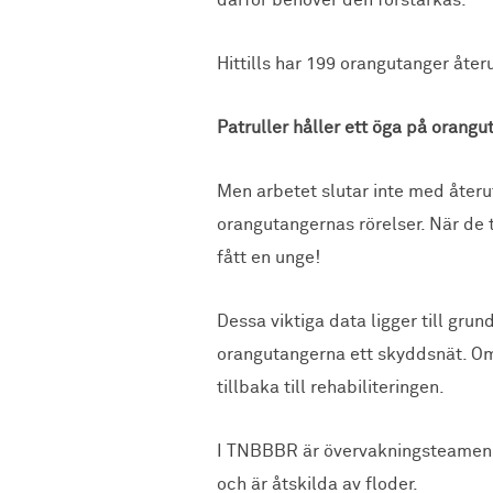
därför behöver den förstärkas.
Hittills har 199 orangutanger åte
Patruller håller ett öga på orang
Men arbetet slutar inte med återut
orangutangernas rörelser. När de
fått en unge!
Dessa viktiga data ligger till gru
orangutangerna ett skyddsnät. Om d
tillbaka till rehabiliteringen.
I TNBBBR är övervakningsteamen b
och är åtskilda av floder.