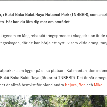
o, i Bukit Baka Bukit Raya National Park (TNBBBR), som snar
a. Här kan du lära dig mer om området.
t igenom en lång rehabiliteringsprocess i skogsskolan är de r
 regnskogen, där de kan börja ett nytt liv som vilda orangutan
lparker, som ligger på olika platser i Kalimantan, den indone
n Bukit Baka Bukit Raya (förkortat TNBBBR). Det är här oran
et är alltså hemvist för bland andra
Kejora
,
Ben
och
Miko
.