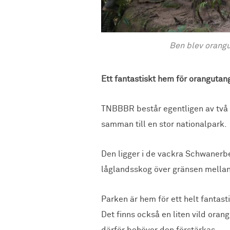
Ben blev orangu
Ett fantastiskt hem för orangutan
TNBBBR består egentligen av två n
samman till en stor nationalpark.
Den ligger i de vackra Schwanerbe
låglandsskog över gränsen mellan 
Parken är hem för ett helt fantast
Det finns också en liten vild oran