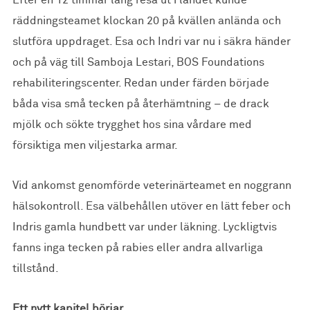
räddningsteamet klockan 20 på kvällen anlända och
slutföra uppdraget. Esa och Indri var nu i säkra händer
och på väg till Samboja Lestari, BOS Foundations
rehabiliteringscenter. Redan under färden började
båda visa små tecken på återhämtning – de drack
mjölk och sökte trygghet hos sina vårdare med
försiktiga men viljestarka armar.
Vid ankomst genomförde veterinärteamet en noggrann
hälsokontroll. Esa välbehållen utöver en lätt feber och
Indris gamla hundbett var under läkning. Lyckligtvis
fanns inga tecken på rabies eller andra allvarliga
tillstånd.
Ett nytt kapitel börjar