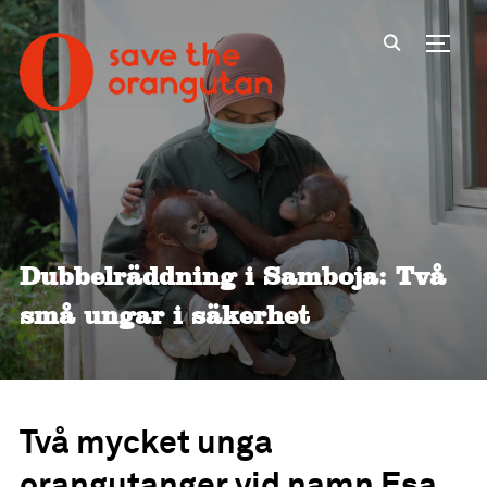
Toggl
Dubbelräddning i Samboja: Två
små ungar i säkerhet
Två mycket unga