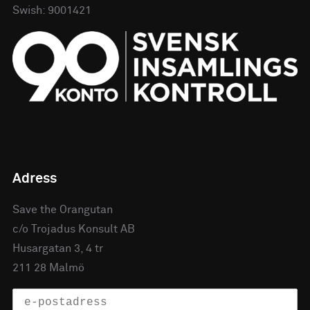
Swish: 9001421
Adress
Save the Orangutan
c/o Trojadus Konsult AB
Husargatan 3, 4 tr
211 28 Malmö