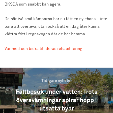
BKSDA som snabbt kan agera.
De här två små kämparna har nu fått en ny chans – inte
bara att överleva, utan också att en dag åter kunna
klättra fritt i regnskogen där de hör hemma.
Var med och bidra till deras rehabilitering
Tidigare nyheter
Fältbesök under vatten: Trots
översvämningar spirar hopp i
utsatta byar