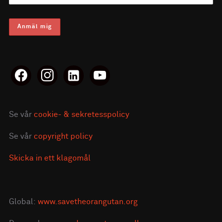
facebook
instagram
linkedin-
youtube
alt
Se vår
cookie- & sekretesspolicy
Se vår
copyright policy
Skicka in ett klagomål
Global:
www.savetheorangutan.org