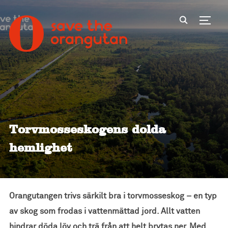
Toggl
Torvmosseskogens dolda
hemlighet
Orangutangen trivs särkilt bra i torvmosseskog – en typ
av skog som frodas i vattenmättad jord. Allt vatten
hindrar döda löv och trä från att helt brytas ner. Med