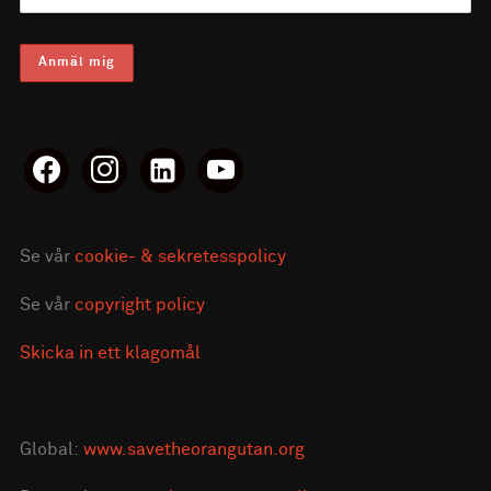
facebook
instagram
linkedin-
youtube
alt
Se vår
cookie- & sekretesspolicy
Se vår
copyright policy
Skicka in ett klagomål
Global:
www.savetheorangutan.org