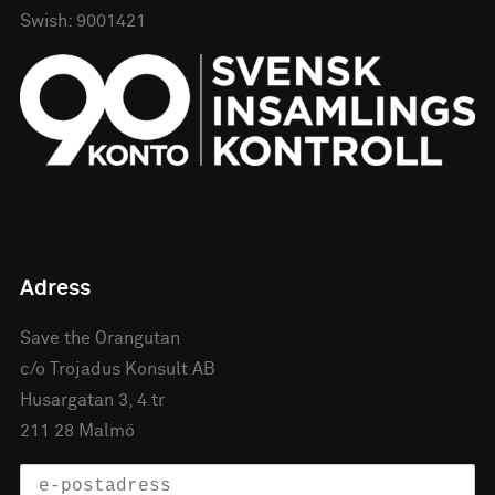
Swish: 9001421
Adress
Save the Orangutan
c/o Trojadus Konsult AB
Husargatan 3, 4 tr
211 28 Malmö