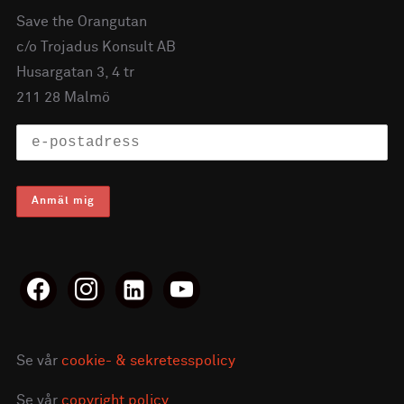
Save the Orangutan
c/o Trojadus Konsult AB
Husargatan 3, 4 tr
211 28 Malmö
facebook
instagram
linkedin-
youtube
alt
Se vår
cookie- & sekretesspolicy
Se vår
copyright policy