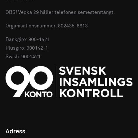
OBS! Vecka 29 håller telefonen semesterstängt.
Organisationsnummer: 802435-6613
Bankgiro: 900-1421
Plusgiro: 900142-1
Swish: 9001421
Adress