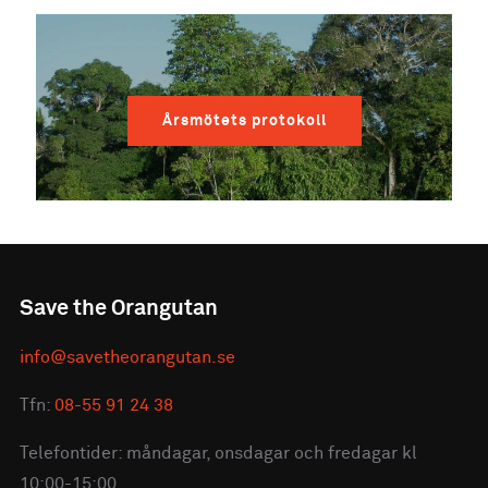
Årsmötets protokoll
Save the Orangutan
info@savetheorangutan.se
Tfn:
08-55 91 24 38
Telefontider: måndagar, onsdagar och fredagar kl
10:00-15:00.