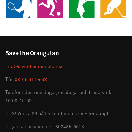
Save the Orangutan
info@savetheorangutan.se
Tfn:
08-55 91 24 38
Telefontider: måndagar, onsdagar och fredagar kl
10:00-15:00.
OBS! Vecka 29 håller telefonen semesterstängt.
Organisationsnummer: 802435-6613