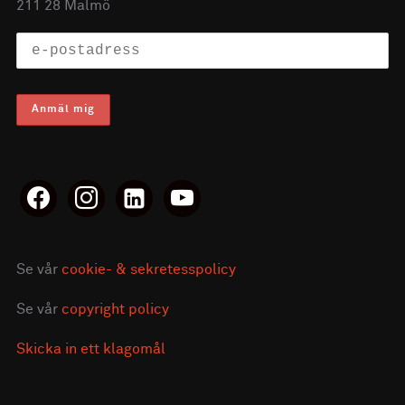
211 28 Malmö
facebook
instagram
linkedin-
youtube
alt
Se vår
cookie- & sekretesspolicy
Se vår
copyright policy
Skicka in ett klagomål