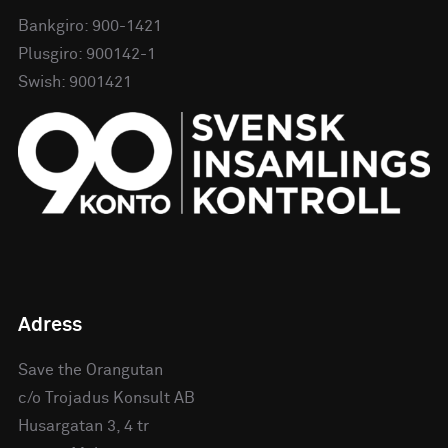
Bankgiro: 900-1421
Plusgiro: 900142-1
Swish: 9001421
Adress
Save the Orangutan
c/o Trojadus Konsult AB
Husargatan 3, 4 tr