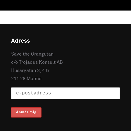
Adress
Save the Orangutan
c/o Trojadus Konsult AB
Husargatan 3, 4 tr
211 28 Malmö