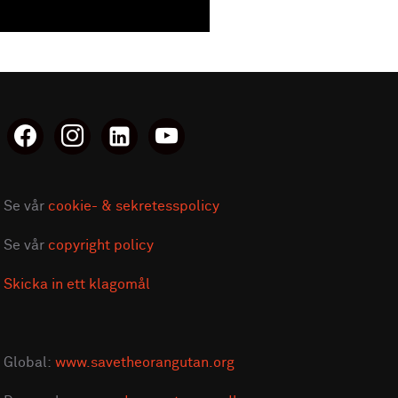
facebook
instagram
linkedin-
youtube
alt
Se vår
cookie- & sekretesspolicy
Se vår
copyright policy
Skicka in ett klagomål
Global:
www.savetheorangutan.org