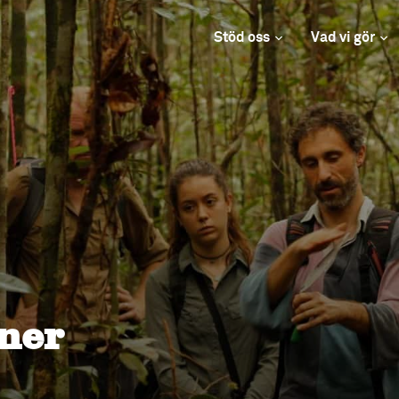
Stöd oss
Vad vi gör
ner