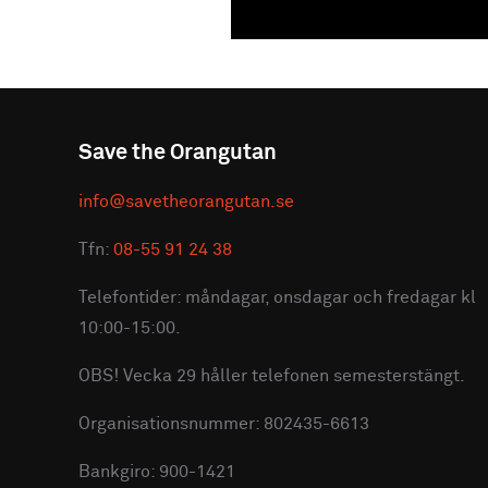
Save the Orangutan
info@savetheorangutan.se
Tfn:
08-55 91 24 38
Telefontider: måndagar, onsdagar och fredagar kl
10:00-15:00.
OBS! Vecka 29 håller telefonen semesterstängt.
Organisationsnummer: 802435-6613
Bankgiro: 900-1421