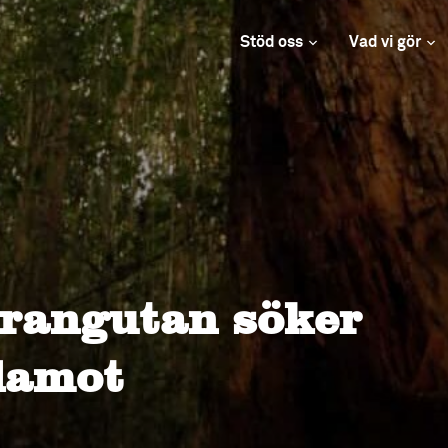
Stöd oss
Vad vi gör
Orangutan söker
damot