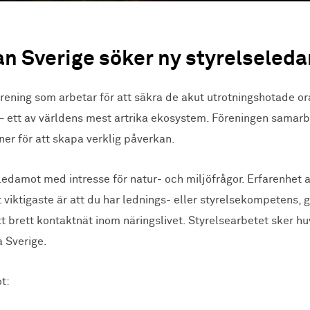
n Sverige söker ny styrelseled
örening som arbetar för att säkra de akut utrotningshotade 
 – ett av världens mest artrika ekosystem. Föreningen samar
ner för att skapa verklig påverkan.
ledamot med intresse för natur- och miljöfrågor. Erfarenhet 
t viktigaste är att du har lednings- eller styrelsekompetens
t brett kontaktnät inom näringslivet. Styrelsearbetet sker huv
 Sverige.
t: