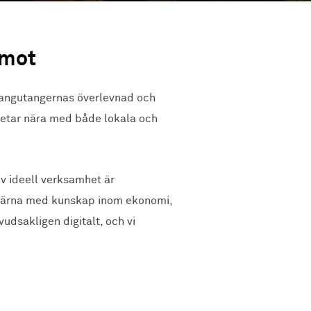
amot
orangutangernas överlevnad och
betar nära med både lokala och
av ideell verksamhet är
, gärna med kunskap inom ekonomi,
udsakligen digitalt, och vi