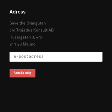
Adress
Save the Orangutan
c/o Trojadus Konsult AB
Husargatan 3, 4 tr
211 28 Malmö