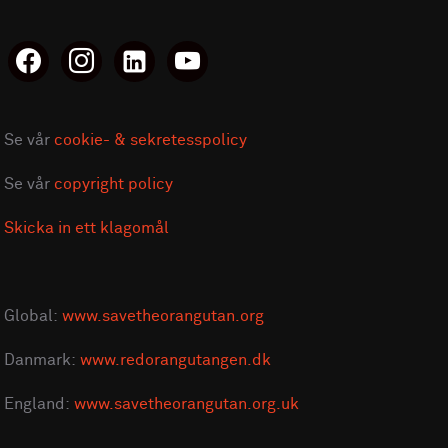
facebook
instagram
linkedin-
youtube
alt
Se vår
cookie- & sekretesspolicy
Se vår
copyright policy
Skicka in ett klagomål
Global:
www.savetheorangutan.org
Danmark:
www.redorangutangen.dk
England:
www.savetheorangutan.org.uk