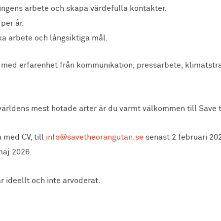
eningens arbete och skapa värdefulla kontakter.
per år.
ka arbete och långsiktiga mål.
 med erfarenhet från kommunikation, pressarbete, klimatstra
v världens mest hotade arter är du varmt välkommen till Save
 med CV, till
info@savetheorangutan.se
senast 2 februari 20
maj 2026.
r ideellt och inte arvoderat.