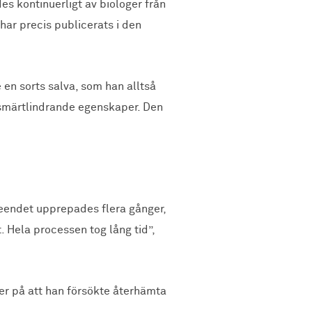
s kontinuerligt av biologer från
har precis publicerats i den
 en sorts salva, som han alltså
 smärtlindrande egenskaper. Den
teendet upprepades flera gånger,
. Hela processen tog lång tid”,
er på att han försökte återhämta