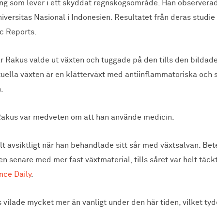
ng som lever i ett skyddat regnskogsområde. Han observerade
versitas Nasional i Indonesien. Resultatet från deras studie 
ic Reports.
är Rakus valde ut växten och tuggade på den tills den bildade
uella växten är en klätterväxt med antiinflammatoriska och
.
Rakus var medveten om att han använde medicin.
t avsiktligt när han behandlade sitt sår med växtsalvan. Be
n senare med mer fast växtmaterial, tills såret var helt täckt
nce Daily
.
vilade mycket mer än vanligt under den här tiden, vilket tyd