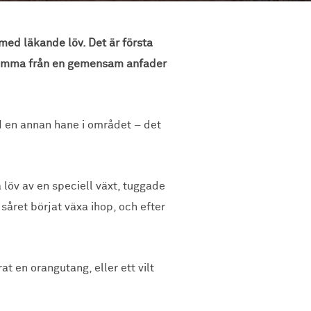
med läkande löv. Det är första
n komma från en gemensam anfader
d en annan hane i området – det
löv av en speciell växt, tuggade
året börjat växa ihop, och efter
t en orangutang, eller ett vilt