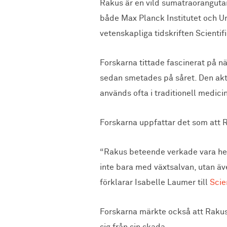
Rakus är en vild sumatraoranguta
både Max Planck Institutet och Uni
vetenskapliga tidskriften Scientif
Forskarna tittade fascinerat på n
sedan smetades på såret. Den akt
används ofta i traditionell medicin
Forskarna uppfattar det som att 
“Rakus beteende verkade vara hel
inte bara med växtsalvan, utan äve
förklarar Isabelle Laumer till
Scie
Forskarna märkte också att Rakus 
sig från sin skada.