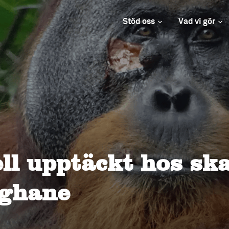
Stöd oss
Vad vi gör
ll upptäckt hos sk
ghane