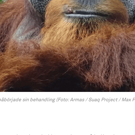
åbörjade sin behandling (Foto: Armas / Suaq Project / Max Pl