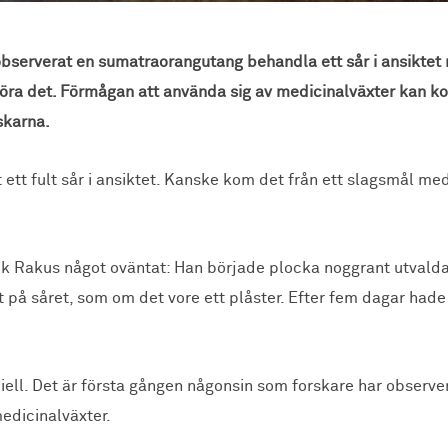
 observerat en sumatraorangutang behandla ett sår i ansiktet 
r göra det. Förmågan att använda sig av medicinalväxter ka
rskarna.
tt fult sår i ansiktet. Kanske kom det från ett slagsmål me
k Rakus något oväntat: Han började plocka noggrant utvalda 
å såret, som om det vore ett plåster. Efter fem dagar hade s
ell. Det är första gången någonsin som forskare har observera
edicinalväxter.