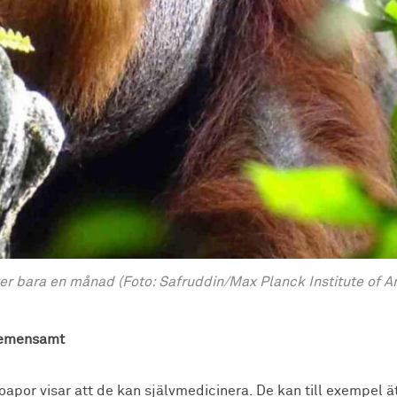
fter bara en månad (Foto: Safruddin/Max Planck Institute of 
gemensamt
oapor visar att de kan självmedicinera. De kan till exempel ä