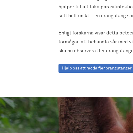
hjälper till att läka parasitinfek
sett helt unikt – en orangutang so
Enligt forskarna visar detta bet
förmågan att behandla sår med v
ska nu observera fler orangutang
Hjälp oss att rädda fler orangutanger