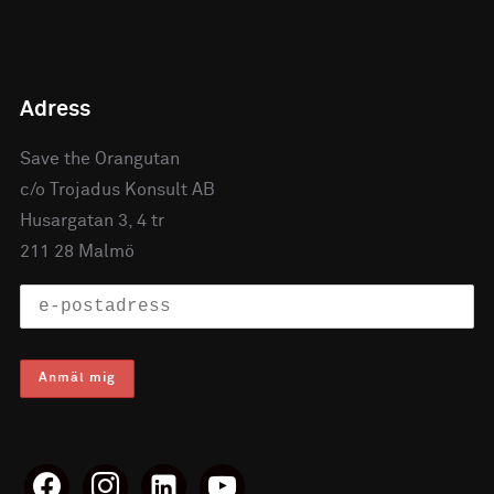
Adress
Save the Orangutan
c/o Trojadus Konsult AB
Husargatan 3, 4 tr
211 28 Malmö
facebook
instagram
linkedin-
youtube