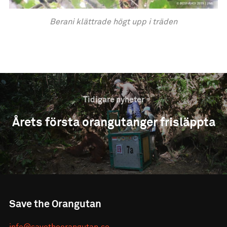
Berani klättrade högt upp i träden
Tidigare nyheter
Årets första orangutanger frisläppta
Save the Orangutan