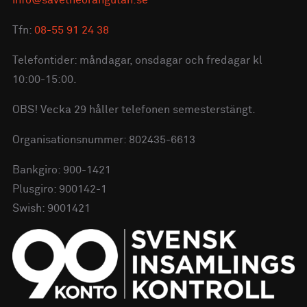
info@savetheorangutan.se
Tfn:
08-55 91 24 38
Telefontider: måndagar, onsdagar och fredagar kl
10:00-15:00.
OBS! Vecka 29 håller telefonen semesterstängt.
Organisationsnummer: 802435-6613
Bankgiro: 900-1421
Plusgiro: 900142-1
Swish: 9001421