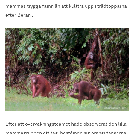
mammas trygga famn än att klättra upp i trädtopparna
efter Berani.
Efter att övervakningsteamet hade observerat den lilla
mammagruppen ett tag, bestämde sig orangutangerna