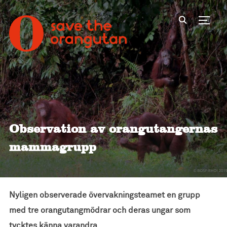
Toggl
Observation av orangutangernas
mammagrupp
Nyligen observerade övervakningsteamet en grupp
med tre orangutangmödrar och deras ungar som
tycktes känna varandra.