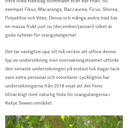
flera olika trädslag blommade eller bar frukt, till
exempel Fikus, Macaranga, Baccaurea, Ficus, Shorea,
Polyalthia och Vitex. Dessa och många andra träd bär
en massa frukt just nu (december/januari) vilket är
goda nyheter för orangutangerna!
Det tar vanligtvis upp till två veckor att utföra denna
typ av undersökning men övervakningsteamet utförde
den senaste undersökningen på endast två dagar tack
vare extra personal och volontärer. Lyckligtvis har
undersökningarna från 2018 visat att det finns
tillräckligt med naturlig föda för orangutangerna i
Kehje Sewen området.