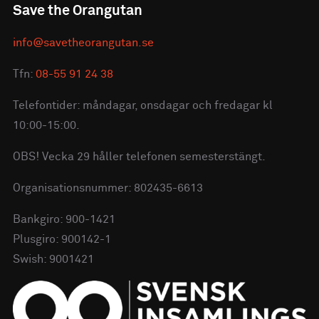
Save the Orangutan
info@savetheorangutan.se
Tfn:
08-55 91 24 38
Telefontider: måndagar, onsdagar och fredagar kl
10:00-15:00.
OBS! Vecka 29 håller telefonen semesterstängt.
Organisationsnummer: 802435-6613
Bankgiro: 900-1421
Plusgiro: 900142-1
Swish: 9001421