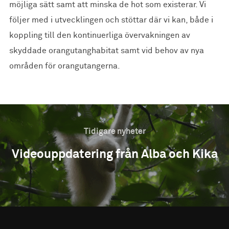
möjliga sätt samt att minska de hot som existerar. Vi
följer med i utvecklingen och stöttar där vi kan, både i
koppling till den kontinuerliga övervakningen av
skyddade orangutanghabitat samt vid behov av nya
områden för orangutangerna.
Tidigare nyheter
Videouppdatering från Alba och Kika