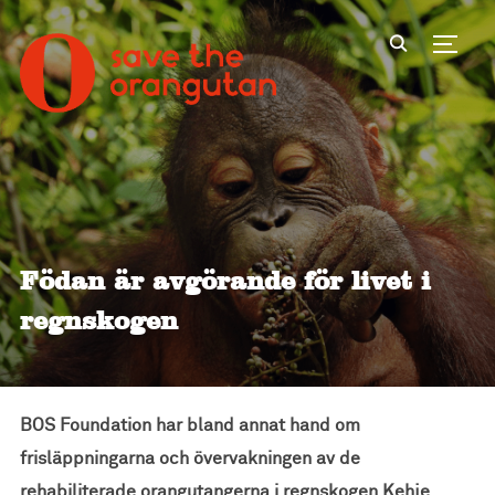
Toggl
Födan är avgörande för livet i
regnskogen
BOS Foundation har bland annat hand om
frisläppningarna och övervakningen av de
rehabiliterade orangutangerna i regnskogen Kehje