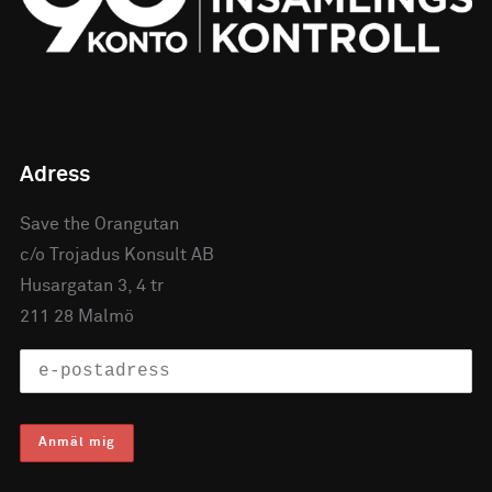
Adress
Save the Orangutan
c/o Trojadus Konsult AB
Husargatan 3, 4 tr
211 28 Malmö