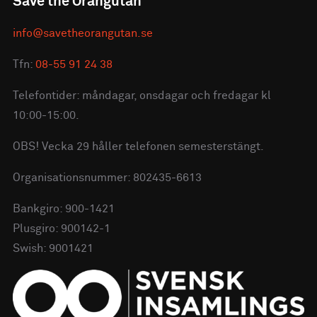
Save the Orangutan
info@savetheorangutan.se
Tfn:
08-55 91 24 38
Telefontider: måndagar, onsdagar och fredagar kl
10:00-15:00.
OBS! Vecka 29 håller telefonen semesterstängt.
Organisationsnummer: 802435-6613
Bankgiro: 900-1421
Plusgiro: 900142-1
Swish: 9001421