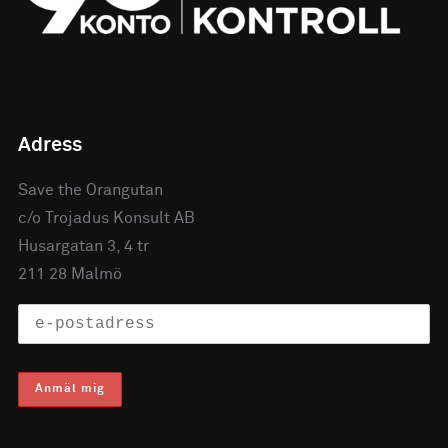
Adress
Save the Orangutan
c/o Trojadus Konsult AB
Husargatan 3, 4 tr
211 28 Malmö