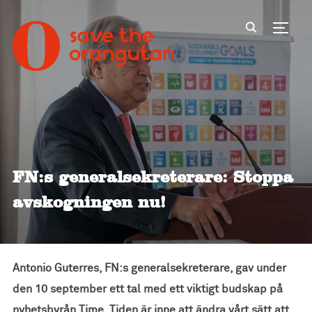
Toggl
FN:s generalsekreterare: Stoppa
avskogningen nu!
Antonio Guterres, FN:s generalsekreterare, gav under
den 10 september ett tal med ett viktigt budskap på
nyhetsbyrån Time. Tiden är inne att ändra vårt sätt att