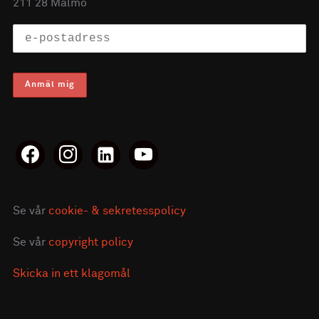
211 28 Malmö
facebook
instagram
linkedin-
youtube
alt
Se vår
cookie- & sekretesspolicy
Se vår
copyright policy
Skicka in ett klagomål