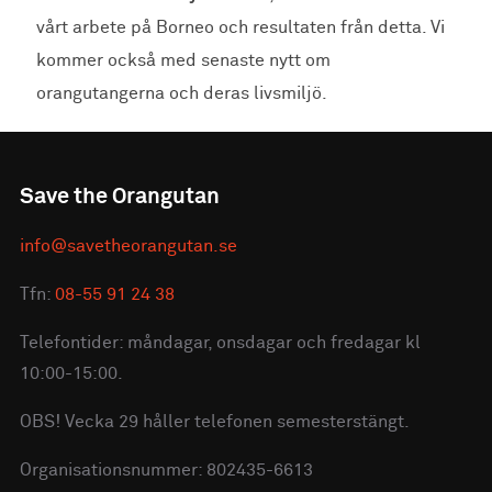
vårt arbete på Borneo och resultaten från detta. Vi
kommer också med senaste nytt om
orangutangerna och deras livsmiljö.
Save the Orangutan
info@savetheorangutan.se
Tfn:
08-55 91 24 38
Telefontider: måndagar, onsdagar och fredagar kl
10:00-15:00.
OBS! Vecka 29 håller telefonen semesterstängt.
Organisationsnummer: 802435-6613