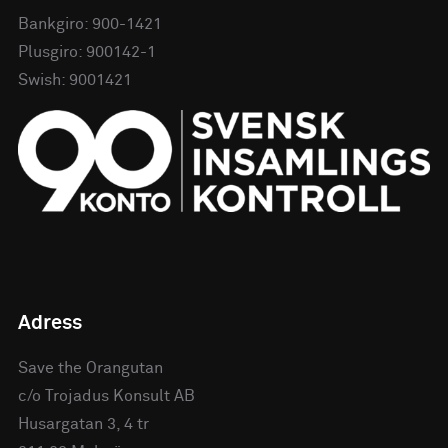
Bankgiro: 900-1421
Plusgiro: 900142-1
Swish: 9001421
Adress
Save the Orangutan
c/o Trojadus Konsult AB
Husargatan 3, 4 tr